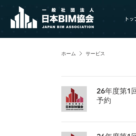
トッ
※注意喚起：日本BIM協会を装った不審なメール
はありませんので、ご注意ください。
ホーム
サービス
26年度第1
予約